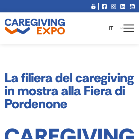
Salta
al
contenuto
IT
La filiera del caregiving
in mostra alla Fiera di
Pordenone