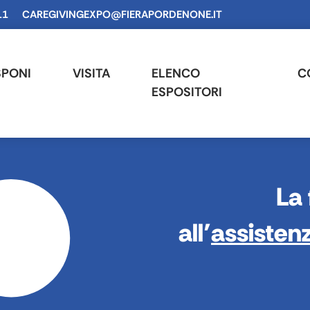
11
CAREGIVINGEXPO@FIERAPORDENONE.IT
SPONI
VISITA
ELENCO
C
ESPOSITORI
La 
all’
assisten