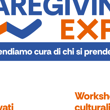
endiamo cura di chi si prend
Worksho
vati
cultural