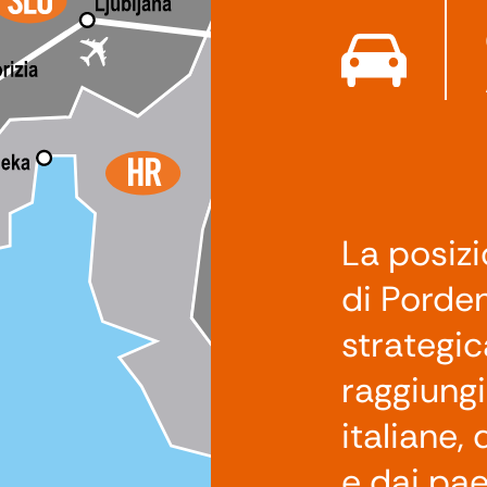
La posizi
di Porde
strategic
raggiungi
italiane,
e dai pae