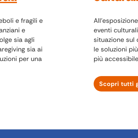
boli e fragili e
All’esposizion
anziani e
eventi culturali
olge sia agli
situazione sul 
aregiving sia ai
le soluzioni p
luzioni per una
più accessibile
Scopri tutti 