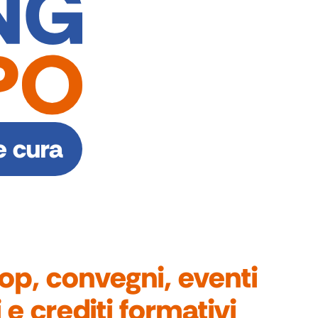
e cura
p, convegni, eventi
i e crediti formativi